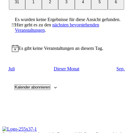
0
0
0
0
0
0
0
31
1
2
3
4
5
6
Veranstaltungen
Veranstaltungen
Veranstaltungen
Veranstaltungen
Veranstaltungen
Veranstaltungen
Veranstal
Es wurden keine Ergebnisse für diese Ansicht gefunden.
Hier geht es zu den
nächsten bevorstehenden
Hinweis
Veranstaltungen
.
Es gibt keine Veranstaltungen an diesem Tag.
Hinweis
Juli
Dieser Monat
Sep.
Kalender abonnieren