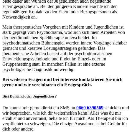
biete daher auf Wunsch der Jugendlichen auch begleitende
Elterngespräche an. Bei den jüngeren Kindern erachte ich den
regelmäßigen Kontakt zu den Eltern oder Bezugspersonen als
Notwendigkeit an.
Mein therapeutisches Vorgehen mit Kindern und Jugendlichen ist
stark geprägt vom Psychodrama, wodurch sich mein Arbeiten von
der herkömmlichen Spieltherapie unterscheidet. Im
psychodramatischen Bühnenspiel werden innere Vorgänge sichtbar
gemacht und kreative Lösungsstrategien gefunden. Das
therapeutische Arbeiten basiert auf der psychodramatischen
Entwicklungspsychologie und findet im Einzel- oder im
Gruppensetting statt. In manchen Fällen ist eine externe
psychologische Diagnostik notwendig.
Bei weiteren Fragen und bei Interesse kontaktieren Sie mich
gerne und wir vereinbaren ein Erstgespräch.
Bist Du Kind oder Jugendlicher?
Du kannst mir gerne direkt ein SMS an
0660 6390569
schicken und
wir besprechen, wie ich dir weiterhelfen kann! Alles was du mir
erzählst und anvertraust, behalte ich für mich. Als Therapeut bin ich
verpflichtet zu schweigen. Die einzige Ausnahme ist bei Gefahr für
dich oder andere.